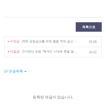
목록으로
이전글
2025 공동설교를 위한 월별 주제 설교, '2월, 사순절 주제별 설교세미나'
01-09
다음글
인카운터 포럼 "핵개인 시대에 혼을 말하다"
10-22
댓글목록
등록된 댓글이 없습니다.