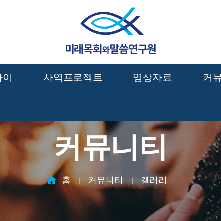
짜이
사역프로젝트
영상자료
커
커뮤니티
홈
커뮤니티
갤러리