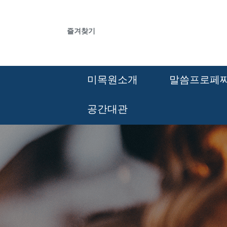
즐겨찾기
미목원소개
말씀프로페
공간대관