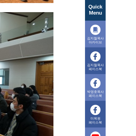
Quick
Menu
김지철목사
아카이브
김지철목사
페이스북
박영호목사
페이스북
미목원
페이스북