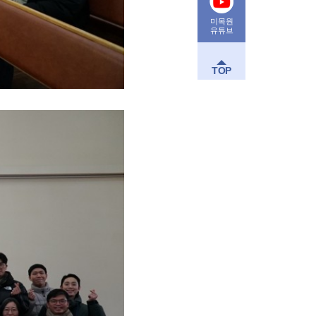
미목원
유튜브
TOP